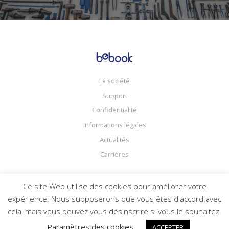
La société
Support
Confidentialité
Informations légales
Actualités
Carrières
Ce site Web utilise des cookies pour améliorer votre
expérience. Nous supposerons que vous êtes d'accord avec
Le spécialise du catalogue
cela, mais vous pouvez vous désinscrire si vous le souhaitez.
© Copyright bebook 2018
Paramètres des cookies
ACCEPTER