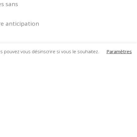
es sans
e anticipation
s permettent une
s pouvez vous désinscrire si vous le souhaitez.
Paramètres
re capacité à
sur les articles
 facile à
 contrôles