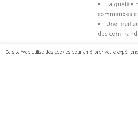
La qualité 
commandes et
Une meilleu
des command
Suivi des achats 
Ce site Web utilise des cookies pour améliorer votre expérien
connaissance à l’
négocier pour le
Politique achats
choisis par le gr
réaliser, il est 
internes peut êt