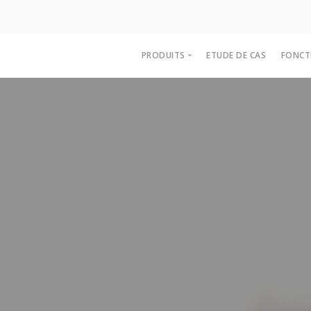
PRODUITS
ETUDE DE CAS
FONCT
e-Catalogue
Stores & Marketplaces
e-Procurement
Punch-Out
bePunchOut
Dropshipping