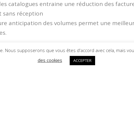
des catalogues entraine une réduction des factur
 sans réception
re anticipation des volumes permet une meilleur
es.
:
Des catalogues de très bonne qualité et utilisé
ce. Nous supposerons que vous êtes d'accord avec cela, mais vou
article de ce qui est acheté et in fine une meilleu
des cookies
ACCEPTER
s acheteurs.
 :
les achats sont réalisés avec les fournisseurs et 
oupe Contrôle interne : le contrôle interne est plus
moins long à réaliser et à terme une réduction des
re envisagée